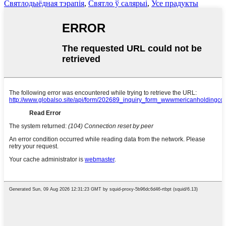
Святлодыёдная тэрапія
,
Святло ў салярыі
,
Усе прадукты