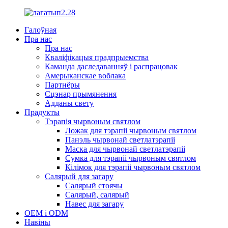
Галоўная
Пра нас
Пра нас
Кваліфікацыя прадпрыемства
Каманда даследаванняў і распрацовак
Амерыканскае воблака
Партнёры
Сцэнар прымянення
Адданы свету
Прадукты
Тэрапія чырвоным святлом
Ложак для тэрапіі чырвоным святлом
Панэль чырвонай светлатэрапіі
Маска для чырвонай светлатэрапіі
Сумка для тэрапіі чырвоным святлом
Кілімок для тэрапіі чырвоным святлом
Салярый для загару
Салярый стоячы
Салярый, салярый
Навес для загару
OEM і ODM
Навіны