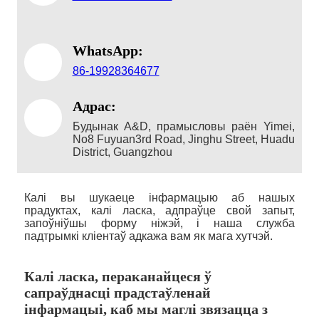
WhatsApp:
86-19928364677
Адрас:
Будынак A&D, прамысловы раён Yimei,
No8 Fuyuan3rd Road, Jinghu Street, Huadu
District, Guangzhou
Калі вы шукаеце інфармацыю аб нашых
прадуктах, калі ласка, адпраўце свой запыт,
запоўніўшы форму ніжэй, і наша служба
падтрымкі кліентаў адкажа вам як мага хутчэй.
Калі ласка, пераканайцеся ў
сапраўднасці прадстаўленай
інфармацыі, каб мы маглі звязацца з