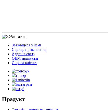
Звяжыцеся з намі
Сцэнар прымянення
Адданы свету
OEM-прадукты
Справа кліента
Прадукт
Тэрапія чырвоным святлом