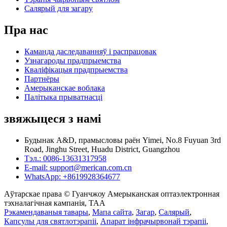
Салярый для загару
Пра нас
Каманда даследаванняў і распрацовак
Узнагароды прадпрыемства
Кваліфікацыя прадпрыемства
Партнёры
Амерыканскае воблака
Палітыка прыватнасці
звяжыцеся з намі
Будынак A&D, прамысловы раён Yimei, No.8 Fuyuan 3rd
Road, Jinghu Street, Huadu District, Guangzhou
Тэл.: 0086-13631317958
E-mail: support@merican.com.cn
WhatsApp: +8619928364677
Аўтарскае права © Гуанчжоу Амерыканская оптаэлектронная
тэхналагічная кампанія, ТАА
Рэкамендаваныя тавары
,
Мапа сайта
,
Загар
,
Салярый
,
Капсулы для святлотэрапіі
,
Апарат інфрачырвонай тэрапіі
,