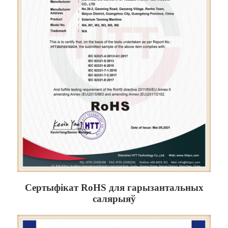
Сертыфікат RoHS для гарызантальных
салярыяў