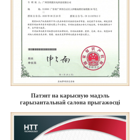
Патэнт на карысную мадэль
гарызантальнай салона прыгажосці