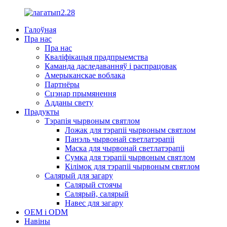
Галоўная
Пра нас
Пра нас
Кваліфікацыя прадпрыемства
Каманда даследаванняў і распрацовак
Амерыканскае воблака
Партнёры
Сцэнар прымянення
Адданы свету
Прадукты
Тэрапія чырвоным святлом
Ложак для тэрапіі чырвоным святлом
Панэль чырвонай светлатэрапіі
Маска для чырвонай светлатэрапіі
Сумка для тэрапіі чырвоным святлом
Кілімок для тэрапіі чырвоным святлом
Салярый для загару
Салярый стоячы
Салярый, салярый
Навес для загару
OEM і ODM
Навіны