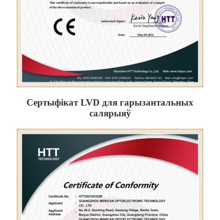
Сертыфікат LVD для гарызантальных
салярыяў