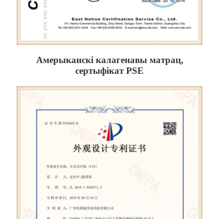
Амерыканскі калагенавы матрац,
сертыфікат PSE