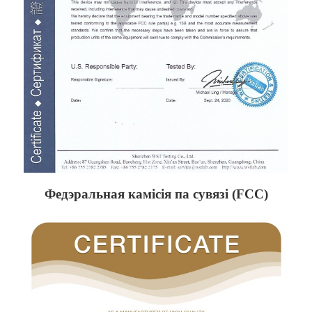
Федэральная камісія па сувязі (FCC)