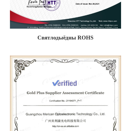
Святлодыёдны ROHS