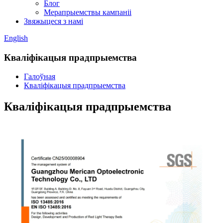
Блог
Мерапрыемствы кампаніі
Звяжыцеся з намі
English
Кваліфікацыя прадпрыемства
Галоўная
Кваліфікацыя прадпрыемства
Кваліфікацыя прадпрыемства