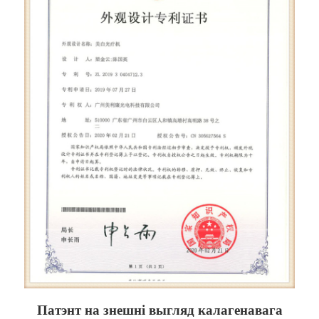
Патэнт на знешні выгляд калагенавага