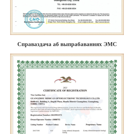
Справаздача аб выпрабаваннях ЭМС