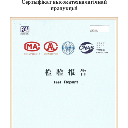
Сертыфікат высокатэхналагічнай
прадукцыі