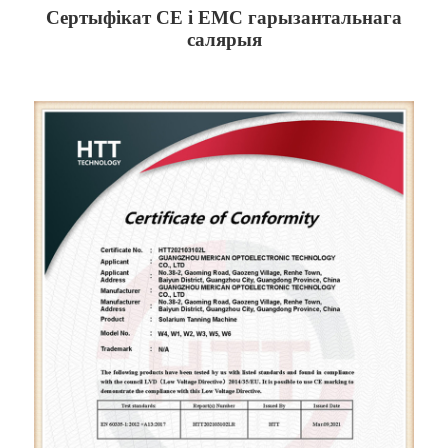
Сертыфікат CE і EMC гарызантальнага
салярыя