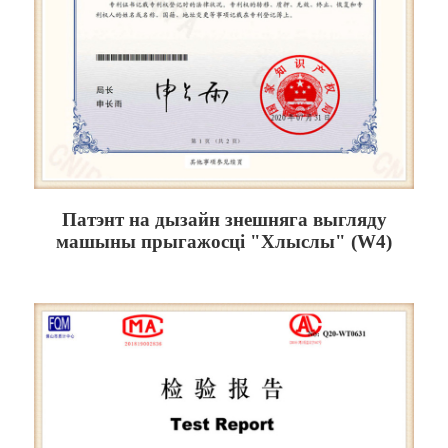
Патэнт на дызайн знешняга выгляду
машыны прыгажосці "Хлыслы" (W4)