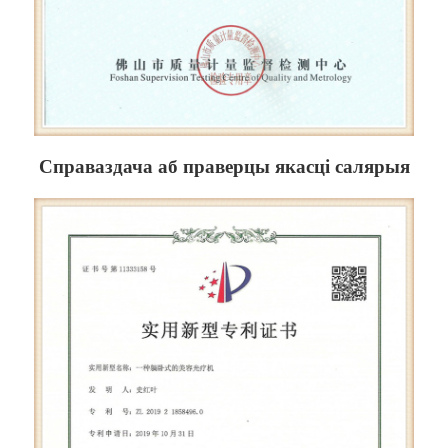
Справаздача аб праверцы якасці салярыя