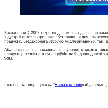
Заснаваная ў 2008 годзе як дынамічная даччыная кампан
індустрыі оптаэлектроннага абсталявання для прыгажосці
прадуктаў бездакорнага ўзроўню як для айчынных, так і 
Абапіраючыся на надзейнае выяўленне маркетынгавых
прадуктаў і тэхнічнага супрацоўніцтва ў адпаведнасці з
ўсім.
І, калі ласка, звярніцеся да "
Наша кампанія
каб даведацца