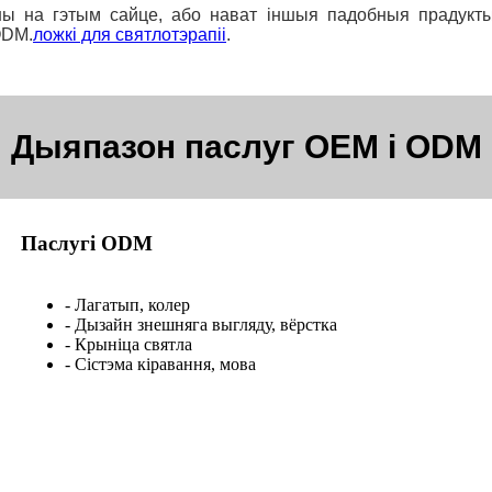
ы на гэтым сайце, або нават іншыя падобныя прадукты
ODM.
ложкі для святлотэрапіі
.
Дыяпазон паслуг OEM і ODM
Паслугі ODM
- Лагатып, колер
- Дызайн знешняга выгляду, вёрстка
- Крыніца святла
- Сістэма кіравання, мова