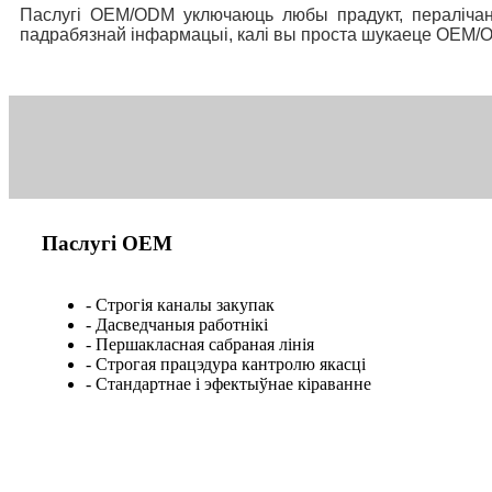
Паслугі OEM/ODM уключаюць любы прадукт, пералічан
падрабязнай інфармацыі, калі вы проста шукаеце OEM/
Паслугі OEM
- Строгія каналы закупак
- Дасведчаныя работнікі
- Першакласная сабраная лінія
- Строгая працэдура кантролю якасці
- Стандартнае і эфектыўнае кіраванне