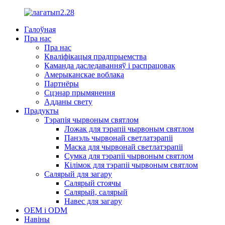
Галоўная
Пра нас
Пра нас
Кваліфікацыя прадпрыемства
Каманда даследаванняў і распрацовак
Амерыканскае воблака
Партнёры
Сцэнар прымянення
Адданы свету
Прадукты
Тэрапія чырвоным святлом
Ложак для тэрапіі чырвоным святлом
Панэль чырвонай светлатэрапіі
Маска для чырвонай светлатэрапіі
Сумка для тэрапіі чырвоным святлом
Кілімок для тэрапіі чырвоным святлом
Салярый для загару
Салярый стоячы
Салярый, салярый
Навес для загару
OEM і ODM
Навіны