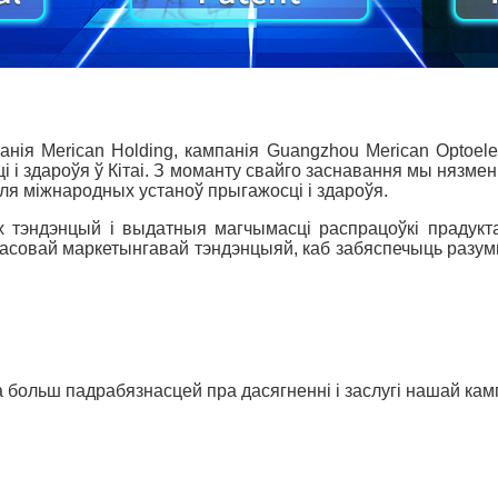
ія Merican Holding, кампанія Guangzhou Merican Optoelectr
 і здароўя ў Кітаі. З моманту свайго заснавання мы нязмен
для міжнародных устаноў прыгажосці і здароўя.
 тэндэнцый і выдатныя магчымасці распрацоўкі прадукта
 часовай маркетынгавай тэндэнцыяй, каб забяспечыць разум
 больш падрабязнасцей пра дасягненні і заслугі нашай камп