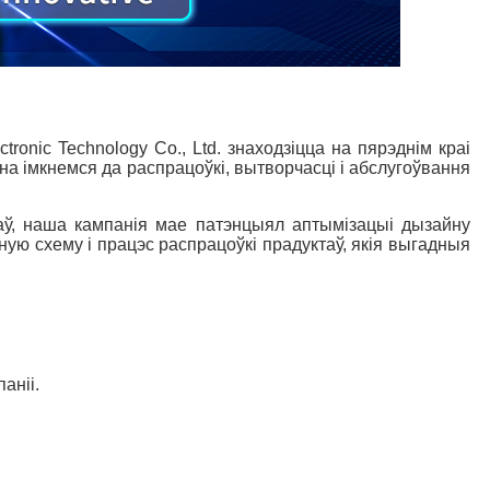
onic Technology Co., Ltd. знаходзіцца на пярэднім краі
на імкнемся да распрацоўкі, вытворчасці і абслугоўвання
ў, наша кампанія мае патэнцыял аптымізацыі дызайну
ную схему і працэс распрацоўкі прадуктаў, якія выгадныя
аніі.