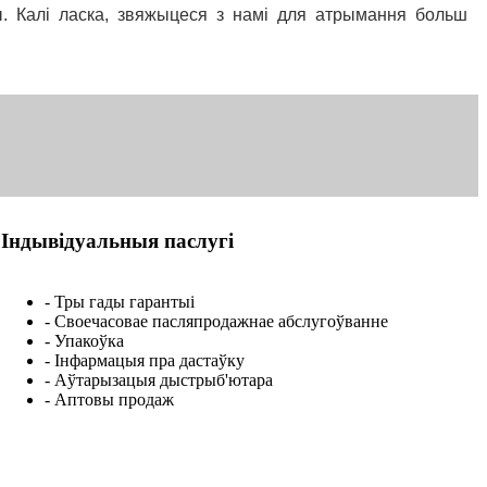
. Калі ласка, звяжыцеся з намі для атрымання больш
Індывідуальныя паслугі
- Тры гады гарантыі
- Своечасовае пасляпродажнае абслугоўванне
- Упакоўка
- Інфармацыя пра дастаўку
- Аўтарызацыя дыстрыб'ютара
- Аптовы продаж