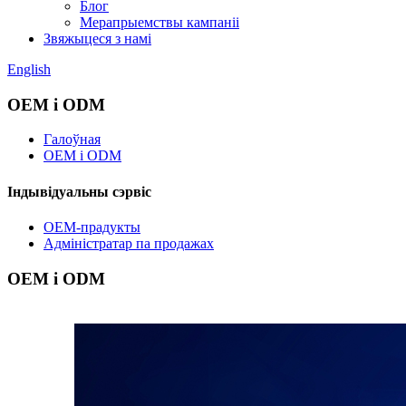
Блог
Мерапрыемствы кампаніі
Звяжыцеся з намі
English
OEM і ODM
Галоўная
OEM і ODM
Індывідуальны сэрвіс
OEM-прадукты
Адміністратар па продажах
OEM і ODM